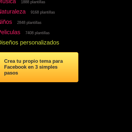
Musica
1888 plantillas
Naturaleza
9168 plantillas
Niños
2848 plantillas
eliculas
7408 plantillas
Diseños personalizados
Crea tu propio tema para
Facebook en 3 simples
pasos