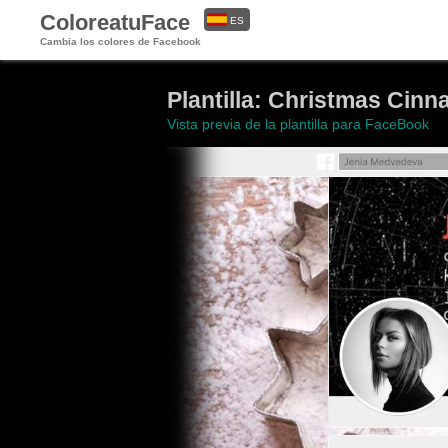
ColoreatuFace
ES
Cambia los colores de Facebook
EN
Plantilla: Christmas Cin
Vista previa de la plantilla para FaceBook