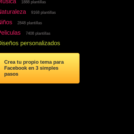
Musica
1888 plantillas
Naturaleza
9168 plantillas
Niños
2848 plantillas
eliculas
7408 plantillas
Diseños personalizados
Crea tu propio tema para
Facebook en 3 simples
pasos