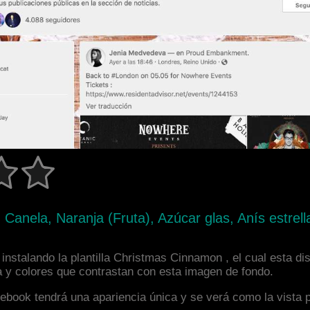
Canela, Naranja (Fruta), Azúcar glas, Anís estrell
instalando la plantilla Christmas Cinnamon , el cual esta 
a y colores que contrastan con esta imagen de fondo.
facebook tendrá una apariencia única y se verá como la vista 