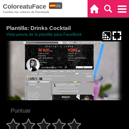
ColoreatuFace
ES
Inicio
Buscar
Categorías
Cambia los colores de Facebook
EN
Plantilla: Drinks Cocktail
Vista previa de la plantilla para FaceBook
Puntuar