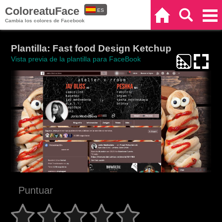
ColoreatuFace
ES
Inicio
Buscar
Categorías
Cambia los colores de Facebook
EN
Plantilla: Fast food Design Ketchup
Vista previa de la plantilla para FaceBook
Puntuar