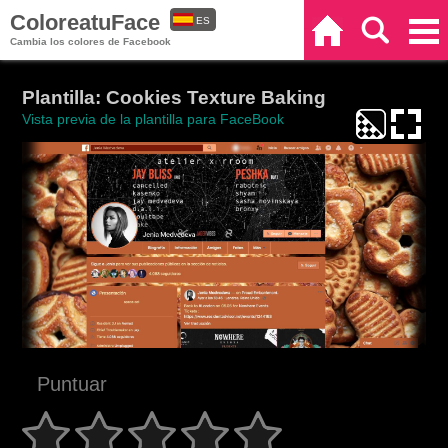
ColoreatuFace
ES
Inicio
Buscar
Categorías
Cambia los colores de Facebook
EN
Plantilla: Cookies Texture Baking
Vista previa de la plantilla para FaceBook
Puntuar