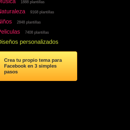
Musica
1888 plantillas
Naturaleza
9168 plantillas
Niños
2848 plantillas
eliculas
7408 plantillas
Diseños personalizados
Crea tu propio tema para
Facebook en 3 simples
pasos