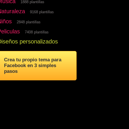
Musica
1888 plantillas
Naturaleza
9168 plantillas
Niños
2848 plantillas
eliculas
7408 plantillas
Diseños personalizados
Crea tu propio tema para
Facebook en 3 simples
pasos