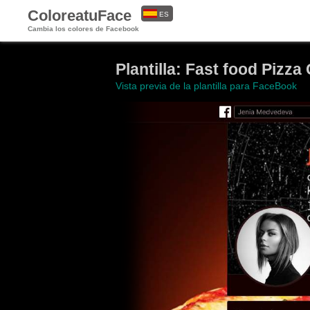
ColoreatuFace
ES
Cambia los colores de Facebook
EN
Plantilla: Fast food Pizza
Vista previa de la plantilla para FaceBook