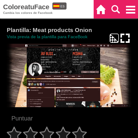
ColoreatuFace
ES
Inicio
Buscar
Categorías
Cambia los colores de Facebook
EN
Plantilla: Meat products Onion
Vista previa de la plantilla para FaceBook
Puntuar