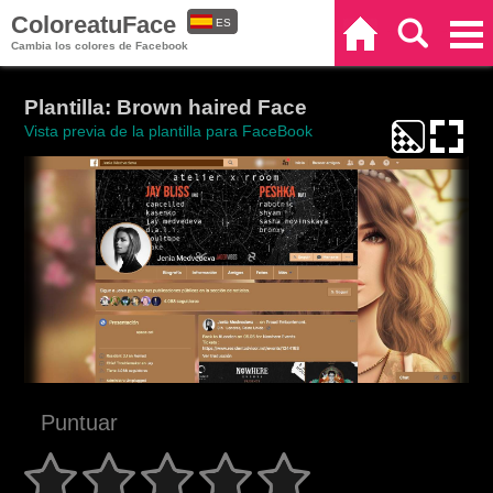
ColoreatuFace
ES
Inicio
Buscar
Categorías
Cambia los colores de Facebook
EN
Plantilla: Brown haired Face
Vista previa de la plantilla para FaceBook
Puntuar