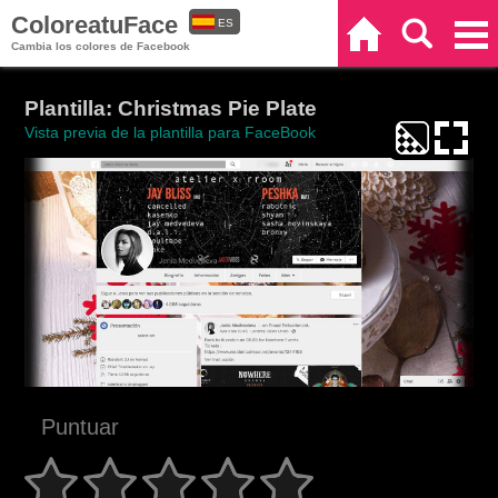
ColoreatuFace
ES
Inicio
Buscar
Categorías
Cambia los colores de Facebook
EN
Plantilla: Christmas Pie Plate
Vista previa de la plantilla para FaceBook
Puntuar