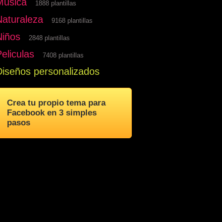
Musica
1888 plantillas
Naturaleza
9168 plantillas
Niños
2848 plantillas
eliculas
7408 plantillas
Diseños personalizados
Crea tu propio tema para
Facebook en 3 simples
pasos