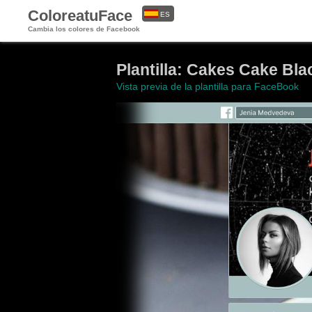
ColoreatuFace
ES
Cambia los colores de Facebook
EN
Plantilla: Cakes Cake Bla
Vista previa de la plantilla para FaceBook