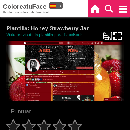
ColoreatuFace
ES
Inicio
Buscar
Categorías
Cambia los colores de Facebook
EN
Plantilla: Honey Strawberry Jar
Vista previa de la plantilla para FaceBook
Puntuar