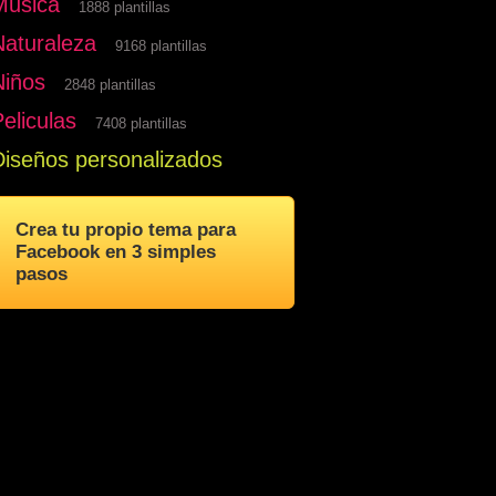
Musica
1888 plantillas
Naturaleza
9168 plantillas
Niños
2848 plantillas
eliculas
7408 plantillas
Diseños personalizados
Crea tu propio tema para
Facebook en 3 simples
pasos