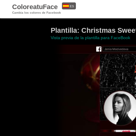
ColoreatuFace
ES
Cambia los colores de Facebook
EN
Plantilla: Christmas Swe
Vista previa de la plantilla para FaceBook