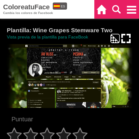
ColoreatuFace
ES
Inicio
Buscar
Categorías
Cambia los colores de Facebook
EN
Plantilla: Wine Grapes Stemware Two
Vista previa de la plantilla para FaceBook
Puntuar