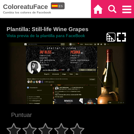
ColoreatuFace
ES
Inicio
Buscar
Categorías
Cambia los colores de Facebook
EN
Plantilla: Still-life Wine Grapes
Vista previa de la plantilla para FaceBook
Puntuar