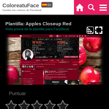
ColoreatuFace
ES
Inicio
Buscar
Categorías
Cambia los colores de Facebook
EN
Plantilla: Apples Closeup Red
Vista previa de la plantilla para FaceBook
Puntuar