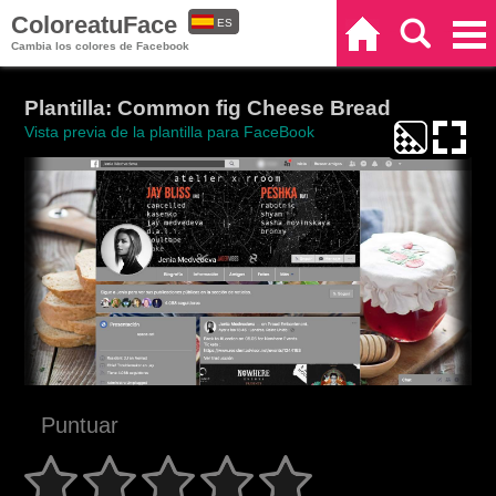
ColoreatuFace
ES
Inicio
Buscar
Categorías
Cambia los colores de Facebook
EN
Plantilla: Common fig Cheese Bread
Vista previa de la plantilla para FaceBook
Puntuar