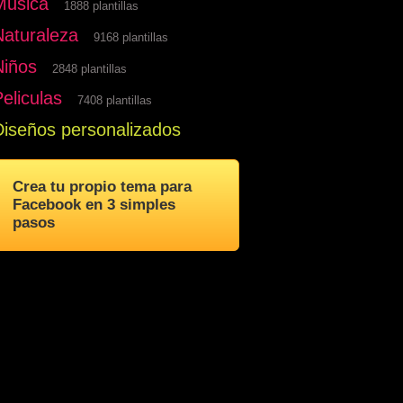
Musica
1888 plantillas
Naturaleza
9168 plantillas
Niños
2848 plantillas
eliculas
7408 plantillas
Diseños personalizados
Crea tu propio tema para
Facebook en 3 simples
pasos