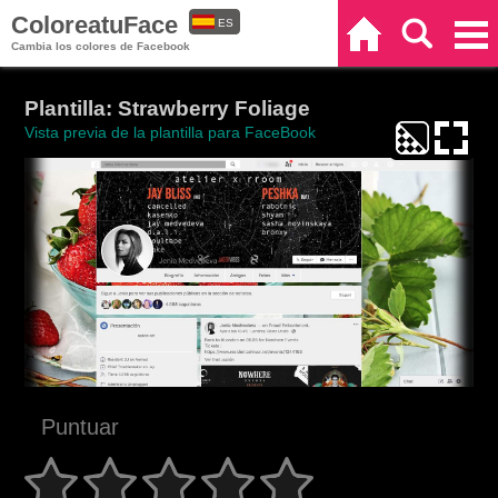
ColoreatuFace
ES
Inicio
Buscar
Categorías
Cambia los colores de Facebook
EN
Plantilla: Strawberry Foliage
Vista previa de la plantilla para FaceBook
Puntuar