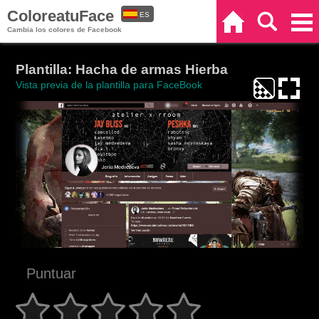
ColoreatuFace
ES
Inicio
Buscar
Categorías
Cambia los colores de Facebook
EN
Plantilla: Hacha de armas Hierba
Vista previa de la plantilla para FaceBook
Puntuar