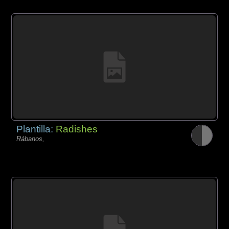
Plantilla:
Radishes
Rábanos,