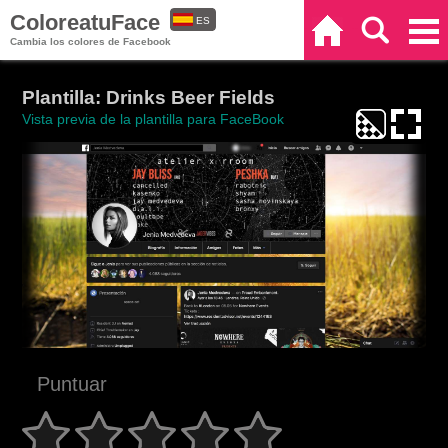
ColoreatuFace
ES
Inicio
Buscar
Categorías
Cambia los colores de Facebook
EN
Plantilla: Drinks Beer Fields
Vista previa de la plantilla para FaceBook
Puntuar