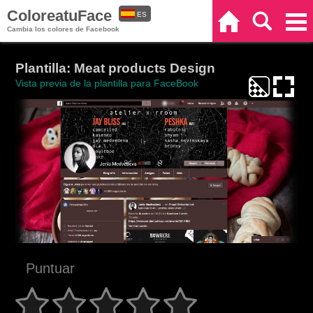
ColoreatuFace
ES
Inicio
Buscar
Categorías
Cambia los colores de Facebook
EN
Plantilla: Meat products Design
Vista previa de la plantilla para FaceBook
Puntuar