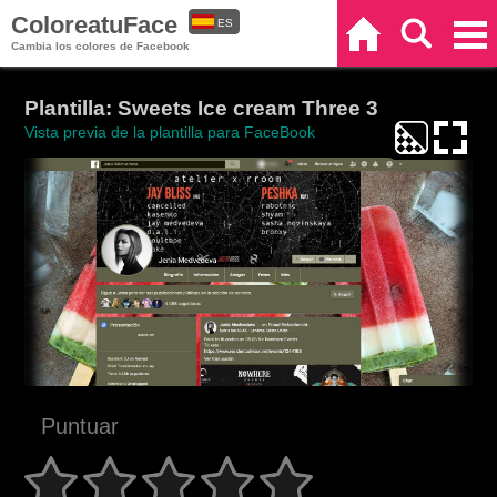
ColoreatuFace
ES
Inicio
Buscar
Categorías
Cambia los colores de Facebook
EN
Plantilla: Sweets Ice cream Three 3
Vista previa de la plantilla para FaceBook
Puntuar