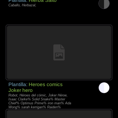
Plantilla:
Hierba Salto
Caballo, Herbazal,
Plantilla:
Heroes comics
Joker hero
Robot, Héroes del cómic, Joker Héroe,
Isaac Clarke% Solid Snake% Master
Chief% Optimus Prime% iron man% Ada
Wong% sarah kerrigan% Raiden%
elizabeth% Samus Aran% Catwoman