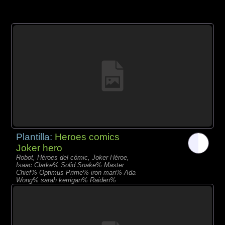
Plantilla:
Heroes comics
Joker hero
Robot, Héroes del cómic, Joker Héroe,
Isaac Clarke% Solid Snake% Master
Chief% Optimus Prime% iron man% Ada
Wong% sarah kerrigan% Raiden%
elizabeth% Samus Aran% Catwoman