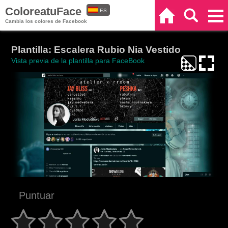
ColoreatuFace
ES
Inicio
Buscar
Categorías
Cambia los colores de Facebook
EN
Plantilla: Escalera Rubio Nia Vestido
Vista previa de la plantilla para FaceBook
Puntuar