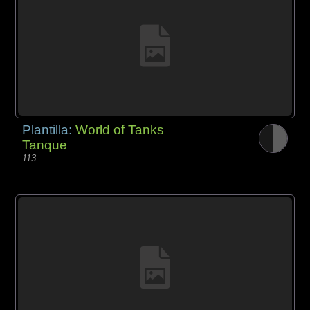
Plantilla:
World of Tanks
Tanque
113