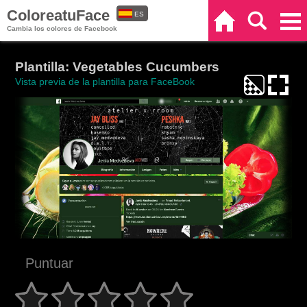
ColoreatuFace
ES
Inicio
Buscar
Categorías
Cambia los colores de Facebook
EN
Plantilla: Vegetables Cucumbers
Vista previa de la plantilla para FaceBook
Puntuar