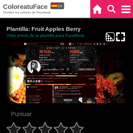
ColoreatuFace
ES
Inicio
Buscar
Categorías
Cambia los colores de Facebook
EN
Plantilla: Fruit Apples Berry
Vista previa de la plantilla para FaceBook
Puntuar