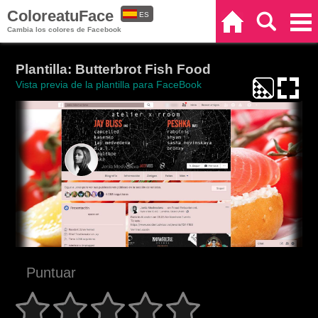
ColoreatuFace
ES
Inicio
Buscar
Categorías
Cambia los colores de Facebook
EN
Plantilla: Butterbrot Fish Food
Vista previa de la plantilla para FaceBook
Puntuar