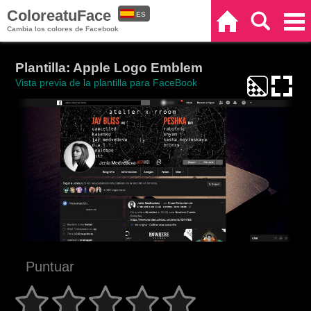
ColoreatuFace
ES
Inicio
Buscar
Categorías
Cambia los colores de Facebook
EN
Plantilla: Apple Logo Emblem
Vista previa de la plantilla para FaceBook
Puntuar