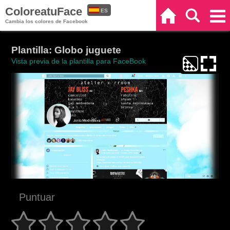
ColoreatuFace
ES
Inicio
Buscar
Categorías
Cambia los colores de Facebook
EN
Plantilla: Globo juguete
Vista previa de la plantilla para FaceBook
Puntuar