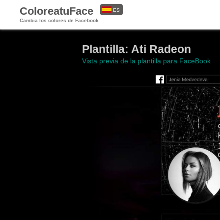
ColoreatuFace
ES
Cambia los colores de Facebook
EN
Plantilla: Ati Radeon
Vista previa de la plantilla para FaceBook