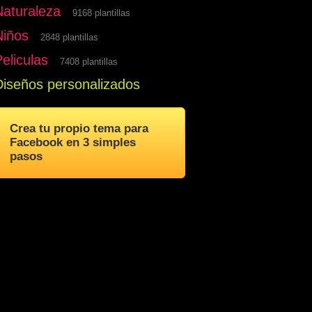
Naturaleza
9168 plantillas
Niños
2848 plantillas
eliculas
7408 plantillas
Diseños personalizados
Crea tu propio tema para
Facebook en 3 simples
pasos