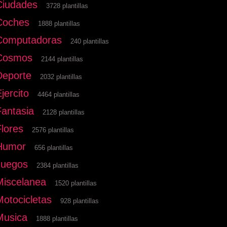
Ciudades
3728 plantillas
Coches
1888 plantillas
Computadoras
240 plantillas
Cosmos
2144 plantillas
Deporte
2032 plantillas
jercito
4464 plantillas
Fantasia
2128 plantillas
Flores
2576 plantillas
Humor
656 plantillas
Juegos
2384 plantillas
Miscelanea
1520 plantillas
Motocicletas
928 plantillas
Musica
1888 plantillas