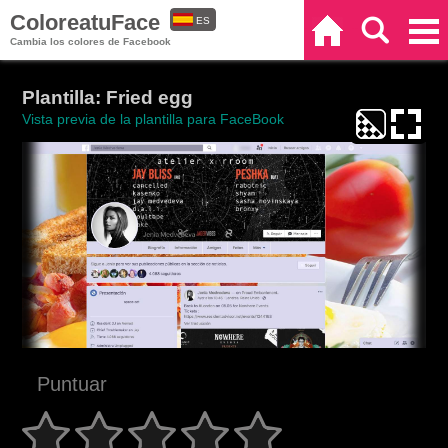
ColoreatuFace
ES
Inicio
Buscar
Categorías
Cambia los colores de Facebook
EN
Plantilla: Fried egg
Vista previa de la plantilla para FaceBook
Puntuar