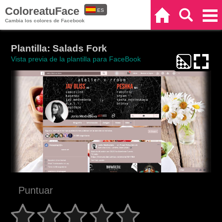
ColoreatuFace
ES
Inicio
Buscar
Categorías
Cambia los colores de Facebook
EN
Plantilla: Salads Fork
Vista previa de la plantilla para FaceBook
Puntuar