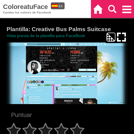
ColoreatuFace
ES
Inicio
Buscar
Categorías
Cambia los colores de Facebook
EN
Plantilla: Creative Bus Palms Suitcase
Vista previa de la plantilla para FaceBook
Puntuar