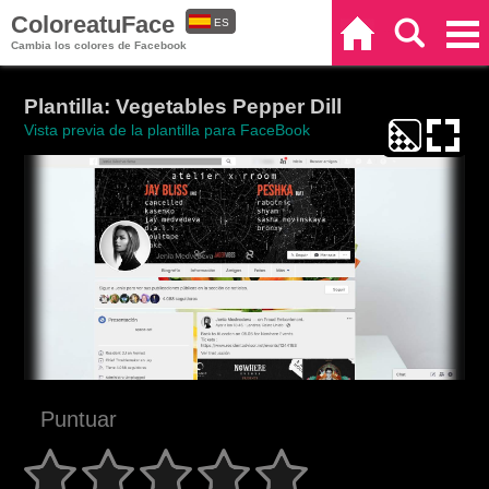
ColoreatuFace
ES
Inicio
Buscar
Categorías
Cambia los colores de Facebook
EN
Plantilla: Vegetables Pepper Dill
Vista previa de la plantilla para FaceBook
Puntuar