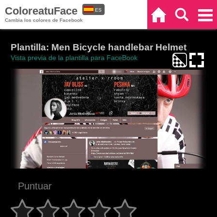
ColoreatuFace
ES
Inicio
Buscar
Categorías
Cambia los colores de Facebook
EN
Plantilla: Men Bicycle handlebar Helmet
Vista previa de la plantilla para FaceBook
Puntuar