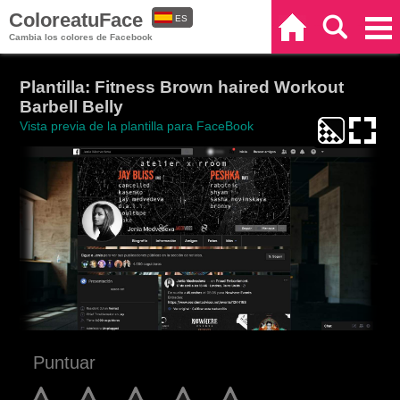
ColoreatuFace
ES
Inicio
Buscar
Categorías
Cambia los colores de Facebook
EN
Plantilla: Fitness Brown haired Workout
Barbell Belly
Vista previa de la plantilla para FaceBook
Puntuar