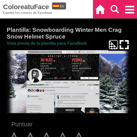
ColoreatuFace
ES
Inicio
Buscar
Categorías
Cambia los colores de Facebook
EN
Plantilla: Snowboarding Winter Men Crag
Snow Helmet Spruce
Vista previa de la plantilla para FaceBook
Puntuar