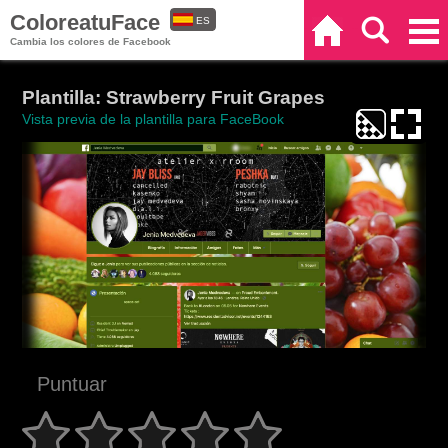
ColoreatuFace
ES
Inicio
Buscar
Categorías
Cambia los colores de Facebook
EN
Plantilla: Strawberry Fruit Grapes
Vista previa de la plantilla para FaceBook
Puntuar