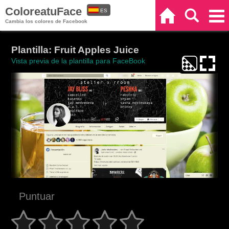
ColoreatuFace
ES
Inicio
Buscar
Categorías
Cambia los colores de Facebook
EN
Plantilla: Fruit Apples Juice
Vista previa de la plantilla para FaceBook
Puntuar