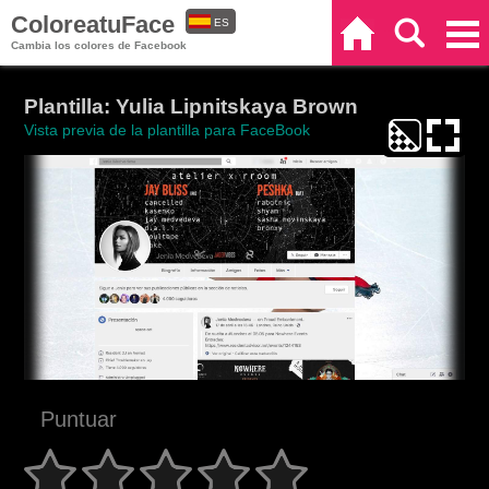
ColoreatuFace
ES
Inicio
Buscar
Categorías
Cambia los colores de Facebook
EN
Plantilla: Yulia Lipnitskaya Brown
Vista previa de la plantilla para FaceBook
Puntuar