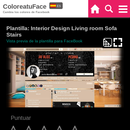
ColoreatuFace
ES
Inicio
Buscar
Categorías
Cambia los colores de Facebook
EN
Plantilla: Interior Design Living room Sofa
Stairs
Vista previa de la plantilla para FaceBook
Puntuar