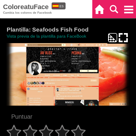
ColoreatuFace
ES
Inicio
Buscar
Categorías
Cambia los colores de Facebook
EN
Plantilla: Seafoods Fish Food
Vista previa de la plantilla para FaceBook
Puntuar