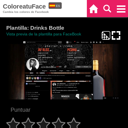
ColoreatuFace
ES
Inicio
Buscar
Categorías
Cambia los colores de Facebook
EN
Plantilla: Drinks Bottle
Vista previa de la plantilla para FaceBook
Puntuar