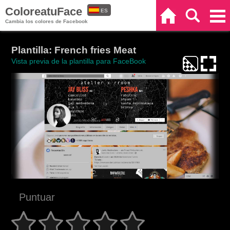
ColoreatuFace
ES
Inicio
Buscar
Categorías
Cambia los colores de Facebook
EN
Plantilla: French fries Meat
Vista previa de la plantilla para FaceBook
Puntuar