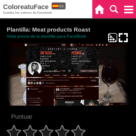
ColoreatuFace
ES
Inicio
Buscar
Categorías
Cambia los colores de Facebook
EN
Plantilla: Meat products Roast
Vista previa de la plantilla para FaceBook
Puntuar