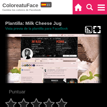
ColoreatuFace
ES
Inicio
Buscar
Categorías
Cambia los colores de Facebook
EN
Plantilla: Milk Cheese Jug
Vista previa de la plantilla para FaceBook
Puntuar