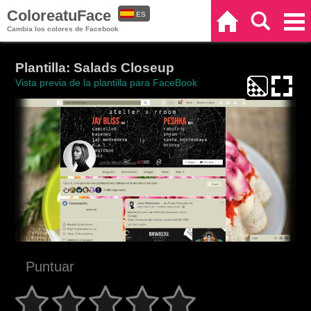
ColoreatuFace
ES
Inicio
Buscar
Categorías
Cambia los colores de Facebook
EN
Plantilla: Salads Closeup
Vista previa de la plantilla para FaceBook
Puntuar