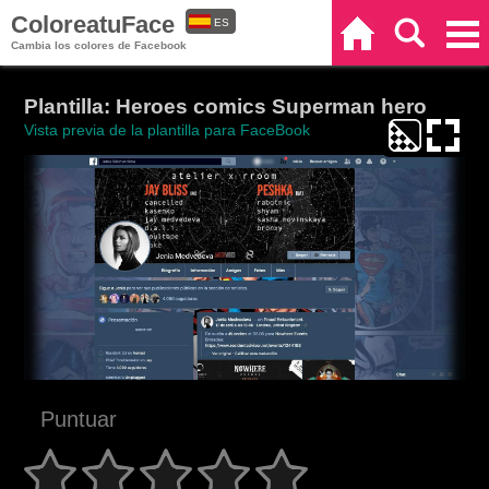
ColoreatuFace
ES
Inicio
Buscar
Categorías
Cambia los colores de Facebook
EN
Plantilla: Heroes comics Superman hero
Vista previa de la plantilla para FaceBook
Puntuar